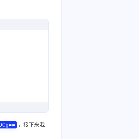
，接下来我
QCg==