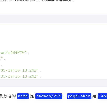
cwn2mA84PYG"
,
E"
,
"
,
-05-19T16:13:24Z"
,
-05-19T16:13:24Z"
,
4-05-19T16:13:24Z"
,
试说说"
,
条数据的
是
,
是
name
"memos/25"
pageToken
CAo
RAGRAPH"
,