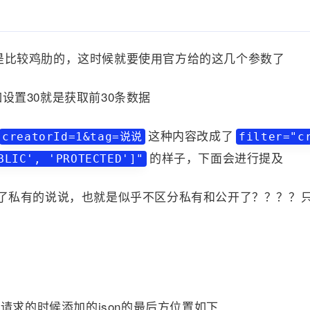
是比较鸡肋的，这时候就要使用官方给的这几个参数了
如设置30就是获取前30条数据
这种内容改成了
creatorId=1&tag=说说
filter="c
的样子，下面会进行提及
BLIC', 'PROTECTED']"
了私有的说说，也就是似乎不区分私有和公开了？？？？
在你请求的时候添加的json的最后方位置如下