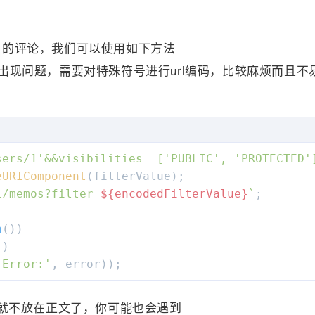
"textNode"
:
{
"content"
:
" {日常} 陪着宝贝去考教资去了"
RAGRAPH"
,
}
的评论，我们可以使用如下方法
ode"
:
{
入会出现问题，需要对特殊符号进行url编码，比较麻烦而且
en"
:
[
"type"
:
"IMAGE"
,
"type"
:
"TAG"
,
"imageNode"
:
{
"tagNode"
:
{
"altText"
:
""
,
"content"
:
"说说"
"url"
:
"https://bu.dusays.com/2024/03/0
sers/1'&&visibilities==['PUBLIC', 'PROTECTED'
}
}
eURIComponent
1/memos?filter=
${encodedFilterValue}
`
"type"
:
"TEXT"
,
n
())

"textNode"
:
{
)

"content"
:
" {cnsf} 希望严惩三杀人小恶魔"
'Error:'
, error));
}
LIC"
,
就不放在正文了，你可能也会遇到