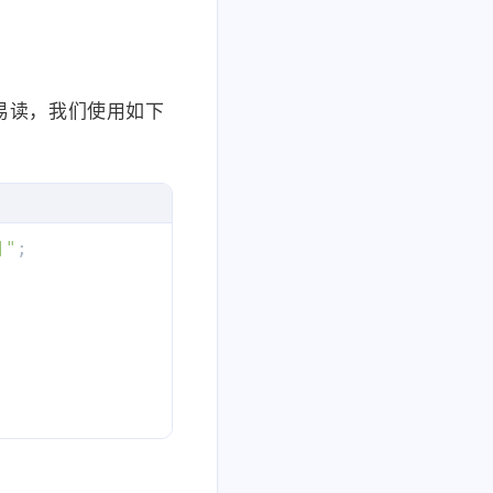
不易读，我们使用如下
9/65ebb3089f9b6.jpg"
]"