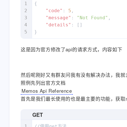
{
"code"
:
5
,
"message"
:
"Not Found"
,
"details"
:
[
]
}
这是因为官方修改了api的请求方式，内容如下
然后呢刚好又有群友问我有没有解决办法，我就
照例先列出官方文档
Memos Api Reference
首先是我们最长使用的也是最主要的功能，获取m
GET
//使用get方法
