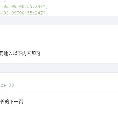
ATE"
,
4-03-09T00:55:24Z"
,
4-03-09T00:55:24Z"
,
24-03-09T00:55:24Z"
,
日常} 陪着宝贝去考教资去了![](https://bu.dusays.com/2
ARAGRAPH"
,
需要输入以下内容即可
Node"
:
{
ren"
:
[
VkyB7gr5sCX"
,
"type"
:
"TAG"
,
E"
,
"tagNode"
:
{
"
,
ize=30
"content"
:
"说说"
-03-17T13:26:55Z"
,
}
-03-17T13:26:55Z"
,
步长的下一页
4-03-17T13:26:55Z"
,
{cnsf} 希望严惩三杀人小恶魔\n研究未成年人犯罪的北
"type"
:
"TEXT"
,