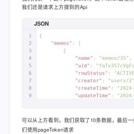
我们还是请求上方提到的Api
JSON
{
"memos"
:
[
{
"name"
:
"memos/35"
,
"uid"
:
"fqTx3S7cVgF
"rowStatus"
:
"ACTIV
"creator"
:
"users/2
"createTime"
:
"2024
"updateTime"
:
"2024
"displayTime"
:
"202
"content"
:
"#说说 测
"nodes"
:
[
可以从上方看到，我们获取了10条数据，最后一
{
们使用pageToken请求
"type"
:
"PA