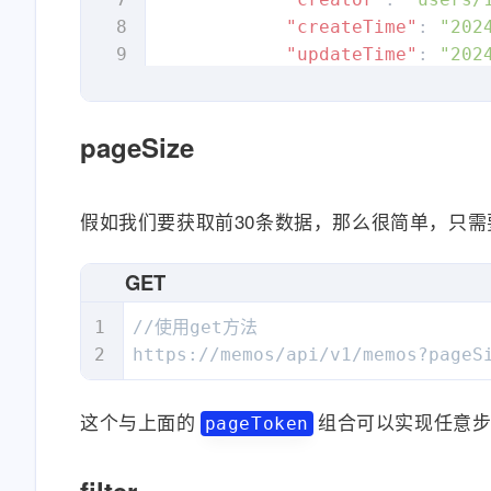
"visibility"
:
"PRIV
"createTime"
:
"202
"tags"
:
[
]
,
"updateTime"
:
"202
"pinned"
:
false
,
"displayTime"
:
"20
"resources"
:
[
]
,
"content"
:
"#说说 {
"relations"
:
[
]
,
"nodes"
:
[
pageSize
"reactions"
:
[
]
{
}
,
"type"
:
"P
假如我们要获取前30条数据，那么很简单，只
//省略中间内容
"paragraph
{
"child
"name"
:
"memos/25"
,
{
GET
"uid"
:
"W8APoUTtnXw
"rowStatus"
:
"ACTIV
//使用get方法

"creator"
:
"users/1
https://memos/api/v1/memos?pageS
"createTime"
:
"2024
"updateTime"
:
"2024
}
,
这个与上面的
组合可以实现任意
pageToken
"displayTime"
:
"202
{
"content"
:
"#说说 