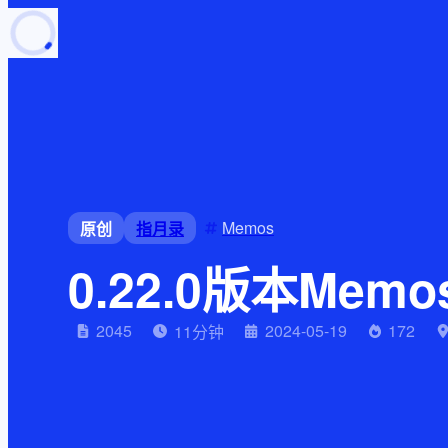
页面加载中
随便逛逛
博客分类
文章标签
复制地址
深色模式
Memos
原创
指月录
0.22.0版本Memo
2045
2024-05-19
172
11
分钟