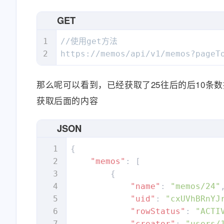
"paragraphN
GET
"childr
{
//使用get方法

https://memos/api/v1/memos?pageT
那么呢可以看到，已经获取了25往后的后10条
}
,
获取后面的内容
{
JSON
{
"memos"
:
[
}
{
]
"name"
:
"memos/24"
}
"uid"
:
"cxUVhBRnYJ
}
"rowStatus"
:
"ACTI
]
,
"creator"
:
"users/