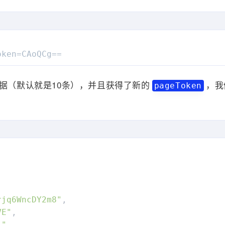
ode"
:
{
en"
:
[
"type"
:
"TAG"
,
oken=CAoQCg==
"tagNode"
:
{
"content"
:
"说说"
数据（默认就是10条），并且获得了新的
，我
pageToken
}
"type"
:
"TEXT"
,
"textNode"
:
{
"content"
:
" 测试说说"
}
,
rjq6WncDY2m8"
,
VE"
,
1"
,