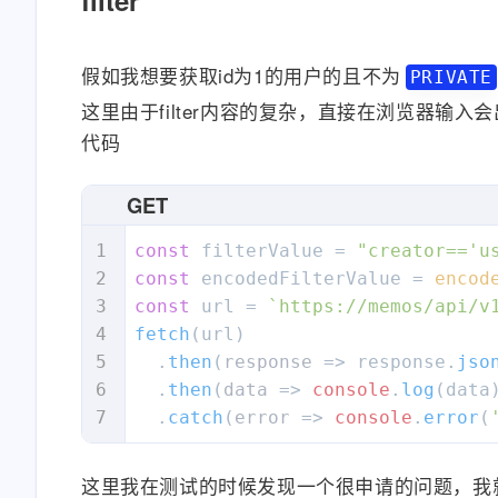
filter
"nodes"
:
[
{
"type"
:
"PA
假如我想要获取id为1的用户的且不为
PRIVATE
"paragraphN
}
,
这里由于filter内容的复杂，直接在浏览器输
"childr
{
代码
{
GET
const
 filterValue = 
"creator=='u
const
 encodedFilterValue = 
encod
}
,
}
const
 url = 
`https://memos/api/v
{
]
fetch
(url)

}
  .
then
(
response
 =>
 response.
jso
}
  .
then
(
data
 =>
console
.
log
(data)
]
,
  .
catch
(
error
 =>
console
.
error
(
"visibility"
:
"PUB
}
"tags"
:
[
]
,
]
"pinned"
:
false
,
这里我在测试的时候发现一个很申请的问题，我