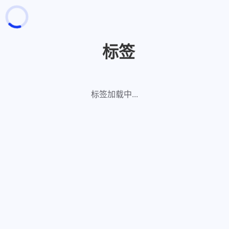
页面加载中
随便逛逛
标签
博客分类
文章标签
复制地址
标签加载中...
深色模式