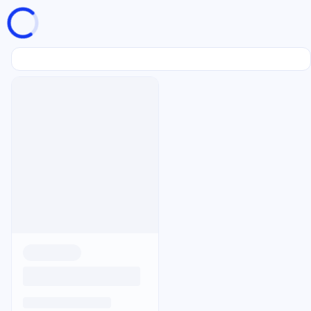
页面加载中
随便逛逛
博客分类
文章标签
复制地址
深色模式