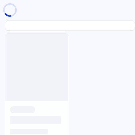
页面加载中
随便逛逛
博客分类
文章标签
复制地址
深色模式