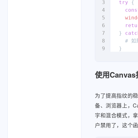
try
 {

    : na
cons
const
 
wind
retu
  # 拼接
  } 
catc
const
 
    # 如
    [
'ua
  }

    [
'la
return
    [
'pl
}

    [
'sc
    [
'tz
使用Canv
function
    [
'tz
  # ...
    [
'do
为了提高指纹的
    [
'sa
const
 
  ];

备、浏览器上，C
    ? 
`
$
字和混合模式，
    : 
`
$
  # 添加
C
户禁用了，这个
const
 
const
 
if
 (ca