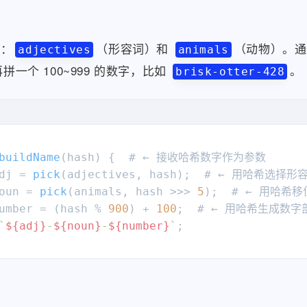
库：
（形容词）和
（动物）。通
adjectives
animals
拼一个 100~999 的数字，比如
。
brisk-otter-428
buildName
(
hash
) {  # ← 接收哈希数字作为参数

dj = 
pick
(adjectives, hash);  # ← 用哈希选择形容
oun = 
pick
(animals, hash >>> 
5
);  # ← 用哈希
umber = (hash % 
900
) + 
100
;  # ← 用哈希生成数字部
`
${adj}
-
${noun}
-
${number}
`
;
