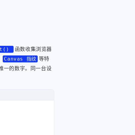
字



nth-of-type(1)'
, # 锚点元素

'before'
 或 
'after'
函数收集浏览器
nt()
、
等特
Canvas 指纹
一个唯一的数字。同一台设