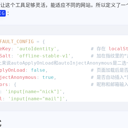
要让这个工具足够灵活，能适应不同的网站。所以定义了一
：
IG
FAULT_CONFIG
 = {

eKey
: 
'autoIdentity'
,           # 存在 
localS
Salt
: 
'offline-stable-v1'
,      # 加在指纹里的
来说autoApplyOnLoad和autoInjectAnonymous是二选
plyOnLoad
: 
false
,               # 页面加载后是
jectAnonymous
: 
true
,            # 是否自动插入
ors
: {                          # 昵称和邮箱输
: 
'input[name="nick"]'
,

l
: 
'input[name="mail"]'
,

tyMode
: 
'fingerprint'
,          # 身份模式 fing
Override
: 
null
,                 # 强制使用的
式
ousParentSelector
: 
'div.tk-row.actions'
,  #