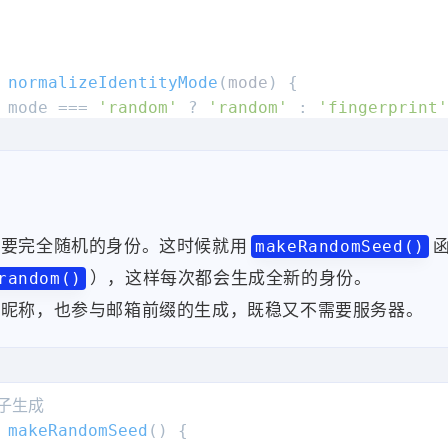
normalizeIdentityMode
(
mode
) {

 mode === 
'random'
 ? 
'random'
 : 
'fingerprint'
collectFingerprint
(
) {

ngerprintCache) 
return
 fingerprintCache;

想要完全随机的身份。这时候就用
makeRandomSeed()
nav = 
window
.
navigator
 || {};

），这样每次都会生成全新的身份。
random()
scr = 
window
.
screen
 || {};

定昵称，也参与邮箱前缀的生成，既稳又不需要服务器。
intl = 
Intl
.
DateTimeFormat
().
resolvedOptions
?
uaData = nav.
userAgentData
;

erAgent

ua = uaData?.
brands
makeRandomSeed
(
) {

Data.
brands
.
map
(
(
{ brand, version }
) =>
`
${br