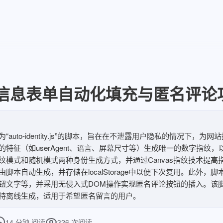
信息表单自动化填充与匿名评论
auto-identity.js”的脚本，旨在在不泄露用户隐私的情况下，
的特征（如userAgent、语言、屏幕尺寸等）生成唯一的数字指纹
纹模式和随机模式两种身份生成方式，并通过Canvas指纹技术提高
脚本自动生成，并存储在localStorage中以便下次复用。此外，
钮文字等，并采用无侵入式DOM操作实现匿名评论按钮的插入。该
持离线生成，适用于希望匿名留言的用户。
14 分钟
阅读
326
次阅读