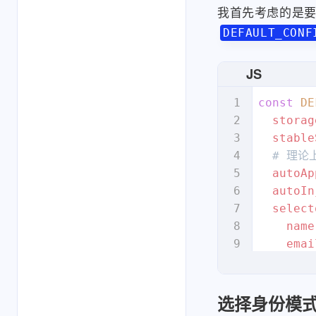
我首先考虑的是
DEFAULT_CONF
JS
const
DE
storag
stable
  # 理论上
autoAp
autoIn
select
name
emai
  },

identi
domain
选择身份模
anonym