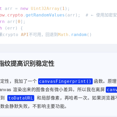
v.
userAgent
;

t
 arr = 
new
Uint32Array
(
1
);

platform = uaData?.
platform
 || nav.
platform
;

ow
.
crypto
.
getRandomValues
(arr);  # ← 使用加密
rn
 arr[
0
];

各种特征

h
 (err) {

parts = [

果crypto 
API
不可用，回退到
Math
.
random
()

'
, ua],

ng'
, nav.
language
],

Math
.
floor
(
Math
.
random
() * 
0xffffffff
);  # 
atform'
, platform],

reen'
, 
`
${scr.width}
x
${scr.height}
`
],

'
, 
new
Date
().
getTimezoneOffset
()],

as指纹提高识别稳定性
makeIdentity
(
) {

name'
, intl.
timeZone
],

其他代码

main'
, 
window
.
location
.
hostname
 || 
'offline'
]
稳定性，我加了一个
函数。原理
lt'
, 
CONFIG
.
stableSalt
],  # ← 添加stableSalt

canvasFingerprint()
hashSource = 
CONFIG
.
identityMode
 === 
'random'
anvas 渲染出来的图像会有微小差异。所以我在离屏
can
{makeRandomSeed()}
|
${
Date
.now()}
|
${CONFIG.sta
拿到
和局部像素，再哈希一次。如果浏览器不支持
toDataURL
{collectFingerprint()}
|
${
window
.location.host
anvas
指纹

函数会静默失败，不影响主要功能。
canvasHash = 
canvasFingerprint
();

hash = 
fnv1a
(hashSource);  # ← 生成哈希数字

nvasHash) parts.
push
([
'canvas'
, canvasHash]);
