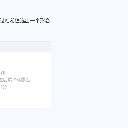
过哈希值选出一个形容
词

移位后选择动物名

分
