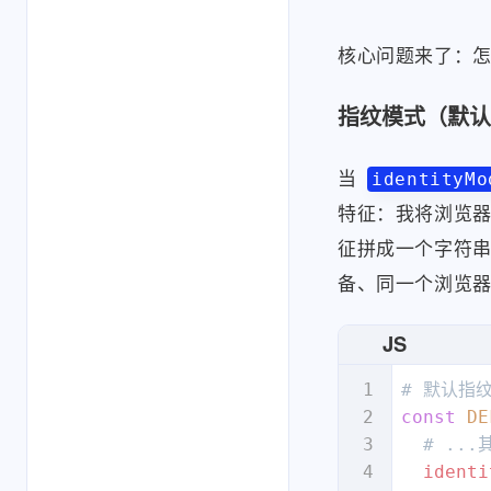
anonym
核心问题来了：怎
anonym
anch
posi
指纹模式（默认
  },

};
当
identityMo
特征：我将浏览
征拼成一个字符
备、同一个浏览
JS
const
DE
  # ...
identi