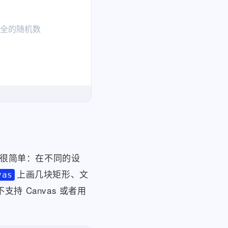
安全的随机数

← 回退方案

,

很简单：在不同的设
上画几块矩形、文
vas
bleSalt}
`
  # ← 随机模式

 Canvas 或者用
name}
`
;
