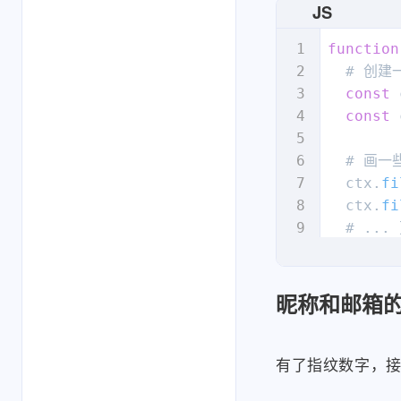
  # ...

JS
}
  finger
function
return
  # 创建
}
const
 
const
 
  # 画一
  ctx.
fi
  ctx.
fi
  # ..
  # 获取
const
 
昵称和邮箱
  canvas
return
有了指纹数字，
}