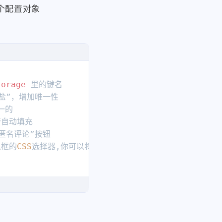
个配置对象
torage
 里的键名

“盐”，增加唯一性

一的

否自动填充

“匿名评论”按钮

入框的
CSS
选择器,你可以将其改为类选择器或者是id选择器

erprint或random

邮箱域名，
null
则自动获取

 按钮要插入到哪个父容器里
