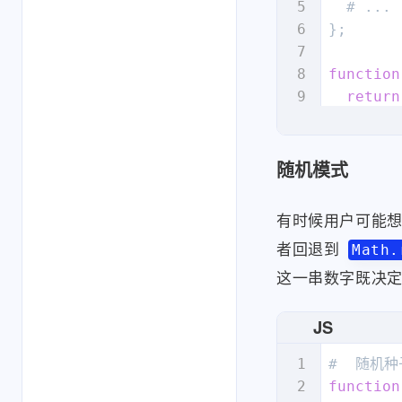
  # ...

};

function
return
}

# ...

随机模式
function
if
 (fi
有时候用户可能
const
 
者回退到
Math.
const
 
这一串数字既决
const
 
const
 
JS
  # 收集us
const
 
function
    ? ua