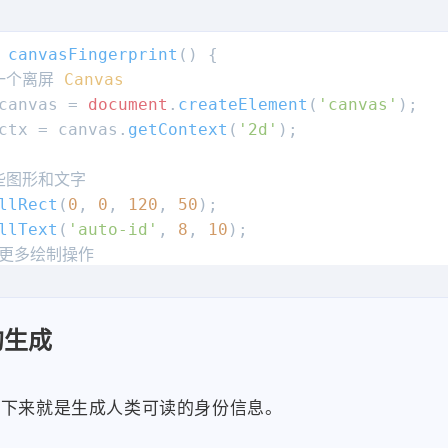
printCache = parts.
map
(
(
[k, v]
) =>
`
${k}
:
${v 
canvasFingerprint
(
) {

 fingerprintCache;

一个离屏 
Canvas
canvas = 
document
.
createElement
(
'canvas'
);

ctx = canvas.
getContext
(
'2d'
);

些图形和文字

llRect
(
0
, 
0
, 
120
, 
50
);

llText
(
'auto-id'
, 
8
, 
10
);

. 更多绘制操作

数据并进行哈希

dataURL = canvas.
toDataURL
();

的生成
HashCache = 
fnv1a
(dataURL).
toString
(
36
);

 canvasHashCache;

接下来就是生成人类可读的身份信息。