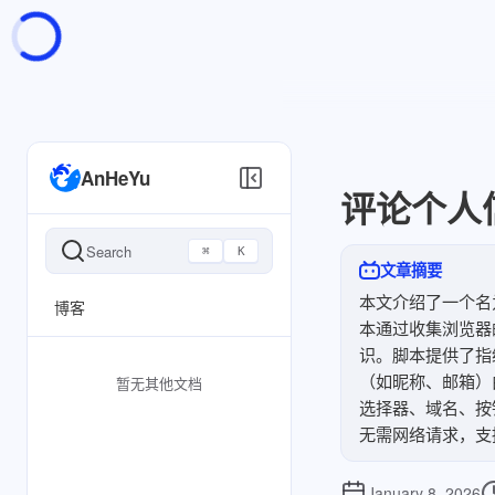
页面加载中
随便逛逛
博客分类
文章标签
AnHeYu
复制地址
评论个人
深色模式
Search
⌘
K
文章摘要
本文介绍了一个名为“
博客
本通过收集浏览器
识。脚本提供了指
（如昵称、邮箱）由
暂无其他文档
选择器、域名、按
无需网络请求，支
January 8, 2026