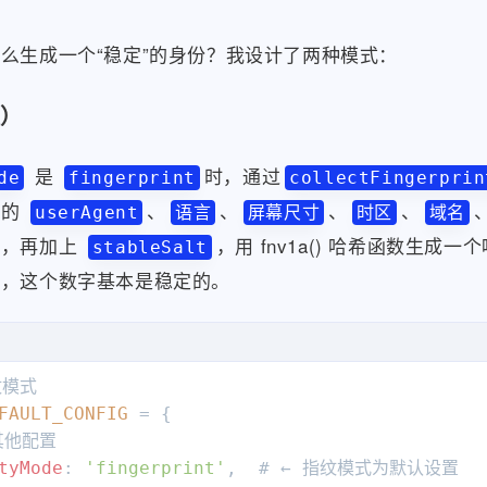
ousLabelText
: 
'匿名评论'
,        # 按钮上显示的文
么生成一个“稳定”的身份？我设计了两种模式：
ousInsert
: {                    # 按钮插入的位置
orSelector
: 
'div.tk-row.actions > .el-button:
tion
: 
'before'
,                 # 插入在锚点的 
）
是
时，通过
de
fingerprint
collectFingerpri
器的
、
、
、
、
userAgent
语言
屏幕尺寸
时区
域名
串，再加上
，用 fnv1a() 哈希函数生成
stableSalt
器，这个数字基本是稳定的。
FAULT_CONFIG
 = {

其他配置

tyMode
: 
'fingerprint'
,  # ← 指纹模式为默认设置
