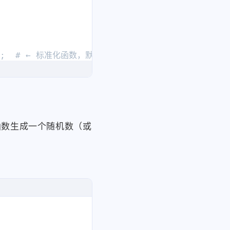
;  # ← 标准化函数，默认返回fingerprint

函数生成一个随机数（或
.() || {};

and}
:
${version}
`
).
join
(
','
)
