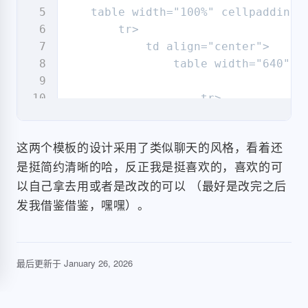
                                    
    table width="100%" cellpadding=
                                     
        tr>

                                     
            td align="center">

                                    t
                table width="640" c
                                tr>

                            table>

                    tr>

                        td>

                        td style="b
                    tr>

                            h1 sty
这两个模板的设计采用了类似聊天的风格，看着还
                            p style
是挺简约清晰的哈，反正我是挺喜欢的，喜欢的可
                        td>

                    tr>

以自己拿去用或者是改改的可以 （最好是改完之后
                    tr>

                        td style="pa
发我借鉴借鉴，嘿嘿）。
                            a href="
                        td>

                    tr>

                    tr>

                        td style="pa
最后更新于
January 26, 2026
                            table wi
                    tr>
