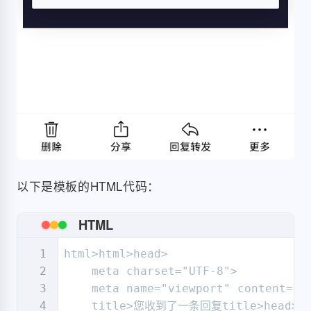
                                    
                                     
                                     
                                     
                                     
                                    
                                    
                                    
                                     
                                    
以下是模板的HTML代码：
                                    
                                     
HTML
                                     
                                     
html>html>head>

                                     
    meta charset="UTF-8">

                                     
    meta name="viewport" content="wi
    title>您收到了一条回复title>head>body 