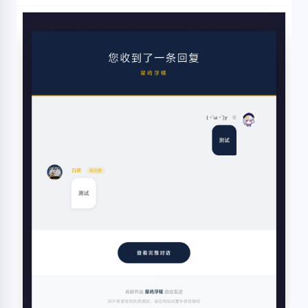
                                    
                                    
                                     
                                     
                                    
                                     
                                    
                                    
                                    
                                     
                                     
                                     
                                     
                                    