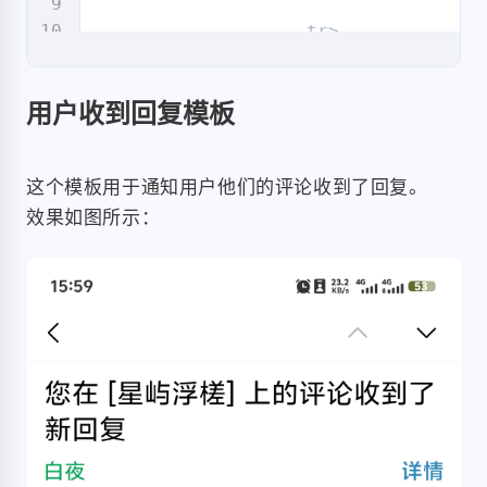
                    tr>

                        td style="ba
                            p style=
用户收到回复模板
                            h1 style
                        td>

                    tr>

这个模板用于通知用户他们的评论收到了回复。
效果如图所示：
                    tr>

                        td style="pad
                            table wid
                                tr>

                                    t
                                     
                                     