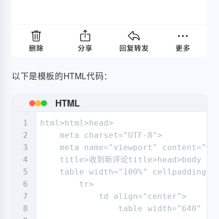
以下是模板的HTML代码：
HTML
html>html>head>

    meta charset="UTF-8">

    meta name="viewport" content="wid
    title>收到新评论title>head>body style
    table width="100%" cellpadding="
        tr>

            td align="center">

                table width="640" ce